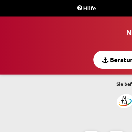
Hilfe
N
Beratu
Sie bef